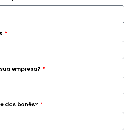
és
 sua empresa?
de dos bonés?