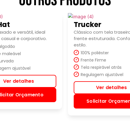
Outros produtos
Hat
Trucker
laxado e versátil, ideal
Clássico com tela traseir
 casual e corporativo.
frente estruturada. Confo
estilo.
algodão
100% poliéster
e maleável
Frente Firme
urvada
Tela respirável atrás
agem ajustável
Regulagem ajustável
Ver detalhes
Ver detalhes
licitar Orçamento
Solicitar Orçame