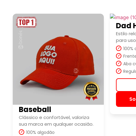
Dad 
Estilo re
para uso
100% 
Frent
Aba c
Regul
So
Baseball
Clássico e confortável, valoriza
sua marca em qualquer ocasião.
100% algodão